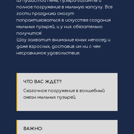
из пушистой пены, пузыри-гиганты и
полное погружение в мыльную капсулу. Все
гости праздника смогут
попрактиковаться в искусстве создания
мыльных пузырей, и у них обязательно
получится!
Шоу захватит внимание юных непосед и
даже взрослых, доставив им ни с чем
несравнимое удовольствие.
ЧТО ВАС ЖДЕТ?
Сказочное погружение в волшебный
океан мыльных пузырей.
ВАЖНО: