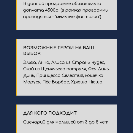
В данной программе обязательна
доплата 4500р. (в рамках программы
проводятся - "мыльные фантазии")
ВОЗМОЖНЫЕ ГЕРОИ НА ВАШ
ВЫБОР:
Эльза, Анна, Алиса из Страны чудес,
Скай из Щенячьего патруля, Фея Динь-
Динь, Принцесса Селестия, кошечка
Маруся, Пёс Барбос, Хрюша Нюша.
ДЛЯ КОГО ПОДХОДИТ:
Сценарий для малышей от 3 до 5 лет