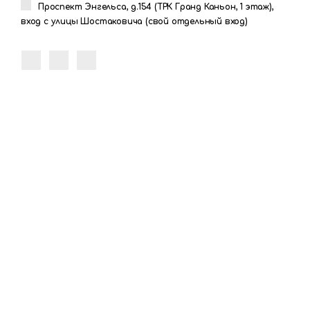
Проспект Энгельса, д.154 (ТРК Гранд Каньон, 1 этаж),
вход с улицы Шостаковича (свой отдельный вход)